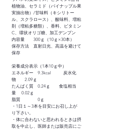
植物油、セラミド（パイナップル果
実抽出物）/甘味料（キシリトー
ル、スクラロース）、酸味料、増粘
剤（増粘多糖類）、香料、ビタミン
C、環状オリゴ糖、加工デンプン
内容量 300ｇ（10ｇ×30本）
保存方法 直射日光、高温を避けて
保存
栄養成分表示（1本10ｇ中）
エネルギー 9.3kcal 炭水化
物 2.09ｇ
たんぱく質 0.24ｇ 食塩相当
量 0.02ｇ
脂質 0ｇ
・1日１～3本を目安にお召し上が
り下さい。
・体に合わないと思われるときは摂
取を中止し、医師または販売店にご